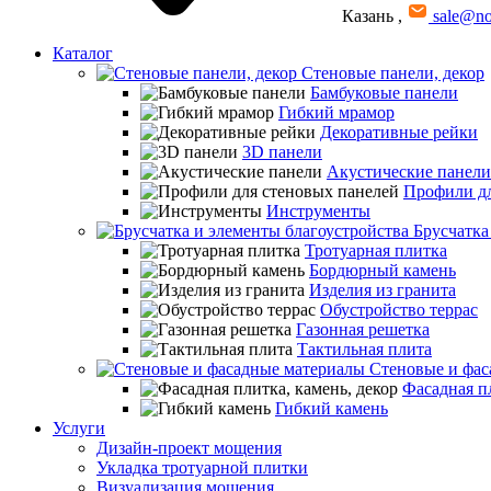
Казань
,
sale@no
Каталог
Стеновые панели, декор
Бамбуковые панели
Гибкий мрамор
Декоративные рейки
3D панели
Акустические панели
Профили дл
Инструменты
Брусчатка
Тротуарная плитка
Бордюрный камень
Изделия из гранита
Обустройство террас
Газонная решетка
Тактильная плита
Стеновые и фас
Фасадная пл
Гибкий камень
Услуги
Дизайн-проект мощения
Укладка тротуарной плитки
Визуализация мощения