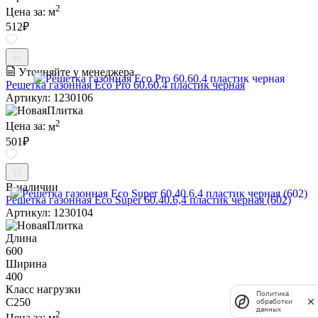
2
Цена за:
м
512
₽
Уточняйте у менеджера
Решетка газонная Eco Pro 60.60.4 пластик черная
Артикул: 1230106
2
Цена за:
м
501
₽
В наличии
Решетка газонная Eco Super 60.40.6,4 пластик черная (602)
Артикул: 1230104
Длина
600
Ширина
400
Класс нагрузки
Политика
C250
обработки
данных
2
Цена за:
м