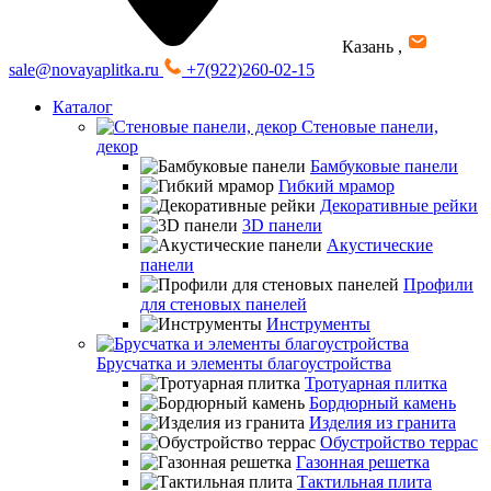
Казань
,
sale@novayaplitka.ru
+7(922)260-02-15
Каталог
Стеновые панели,
декор
Бамбуковые панели
Гибкий мрамор
Декоративные рейки
3D панели
Акустические
панели
Профили
для стеновых панелей
Инструменты
Брусчатка и элементы благоустройства
Тротуарная плитка
Бордюрный камень
Изделия из гранита
Обустройство террас
Газонная решетка
Тактильная плита