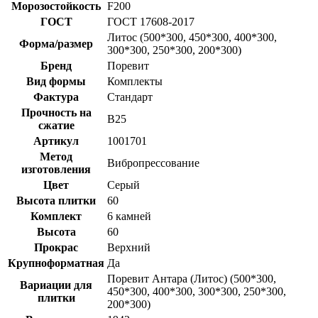
Морозостойкость
F200
ГОСТ
ГОСТ 17608-2017
Литос (500*300, 450*300, 400*300,
Форма/размер
300*300, 250*300, 200*300)
Бренд
Поревит
Вид формы
Комплекты
Фактура
Стандарт
Прочность на
B25
сжатие
Артикул
1001701
Метод
Вибропрессование
изготовления
Цвет
Серый
Высота плитки
60
Комплект
6 камней
Высота
60
Прокрас
Верхний
Крупноформатная
Да
Поревит Антара (Литос) (500*300,
Вариации для
450*300, 400*300, 300*300, 250*300,
плитки
200*300)