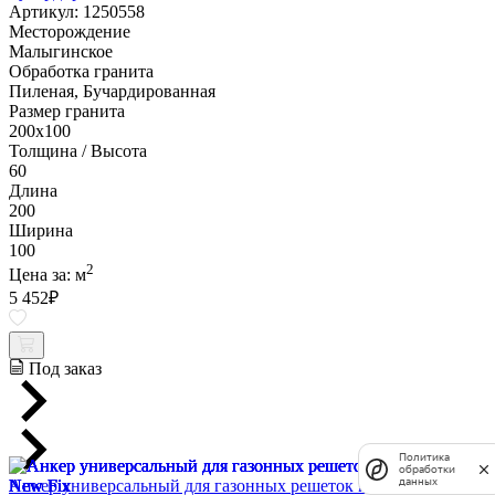
Артикул: 1250558
Месторождение
Малыгинское
Обработка гранита
Пиленая, Бучардированная
Размер гранита
200х100
Толщина / Высота
60
Длина
200
Ширина
100
2
Цена за:
м
5 452
₽
Под заказ
Политика
обработки
данных
Анкер универсальный для газонных решеток и бордюра New