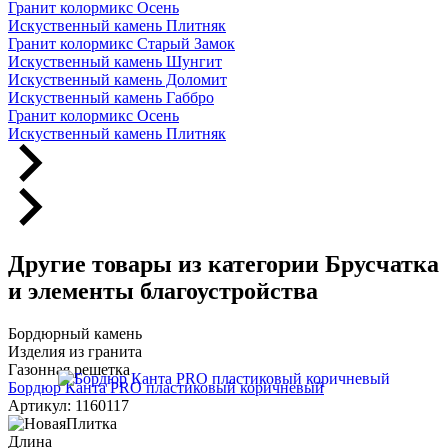
Гранит колормикс Осень
Искуственный камень Плитняк
Гранит колормикс Старый Замок
Искуственный камень Шунгит
Искуственный камень Доломит
Искуственный камень Габбро
Гранит колормикс Осень
Искуственный камень Плитняк
Другие товары из категории Брусчатка
и элементы благоустройства
Бордюрный камень
Изделия из гранита
Газонная решетка
Бордюр Канта PRO пластиковый коричневый
Артикул: 1160117
Длина