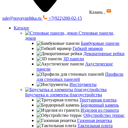
Казань
,
sale@novayaplitka.ru
+7(922)260-02-15
Каталог
Стеновые панели,
декор
Бамбуковые панели
Гибкий мрамор
Декоративные рейки
3D панели
Акустические
панели
Профили
для стеновых панелей
Инструменты
Брусчатка и элементы благоустройства
Тротуарная плитка
Бордюрный камень
Изделия из гранита
Обустройство террас
Газонная решетка
Тактильная плита