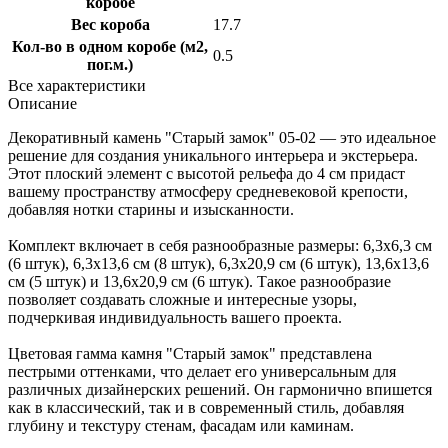
коробе
Вес короба
17.7
Кол-во в одном коробе (м2,
0.5
пог.м.)
Все характеристики
Описание
Декоративный камень "Старый замок" 05-02 — это идеальное
решение для создания уникального интерьера и экстерьера.
Этот плоский элемент с высотой рельефа до 4 см придаст
вашему пространству атмосферу средневековой крепости,
добавляя нотки старины и изысканности.
Комплект включает в себя разнообразные размеры: 6,3х6,3 см
(6 штук), 6,3х13,6 см (8 штук), 6,3х20,9 см (6 штук), 13,6х13,6
см (5 штук) и 13,6х20,9 см (6 штук). Такое разнообразие
позволяет создавать сложные и интересные узоры,
подчеркивая индивидуальность вашего проекта.
Цветовая гамма камня "Старый замок" представлена
пестрыми оттенками, что делает его универсальным для
различных дизайнерских решений. Он гармонично впишется
как в классический, так и в современный стиль, добавляя
глубину и текстуру стенам, фасадам или каминам.