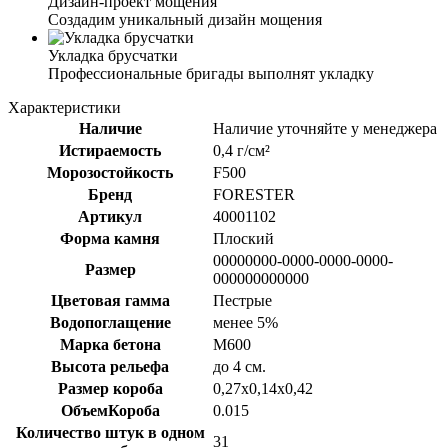
Дизайн-проект мощения
Создадим уникальный дизайн мощения
Укладка брусчатки
Профессиональные бригады выполнят укладку
Характеристики
Наличие
Наличие уточняйте у менеджера
Истираемость
0,4 г/см²
Морозостойкость
F500
Бренд
FORESTER
Артикул
40001102
Форма камня
Плоский
00000000-0000-0000-0000-
Размер
000000000000
Цветовая гамма
Пестрые
Водопоглащение
менее 5%
Марка бетона
M600
Высота рельефа
до 4 см.
Размер короба
0,27х0,14х0,42
ОбъемКороба
0.015
Количество штук в одном
31