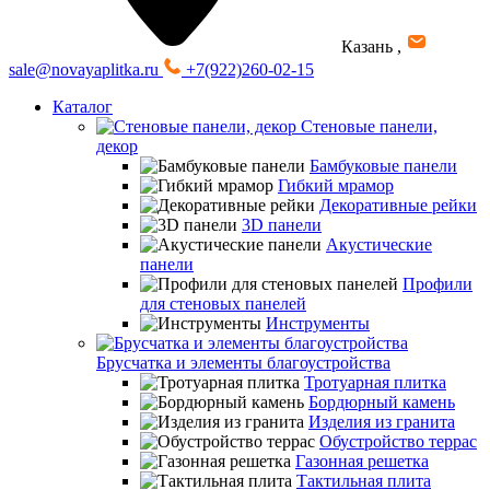
Казань
,
sale@novayaplitka.ru
+7(922)260-02-15
Каталог
Стеновые панели,
декор
Бамбуковые панели
Гибкий мрамор
Декоративные рейки
3D панели
Акустические
панели
Профили
для стеновых панелей
Инструменты
Брусчатка и элементы благоустройства
Тротуарная плитка
Бордюрный камень
Изделия из гранита
Обустройство террас
Газонная решетка
Тактильная плита