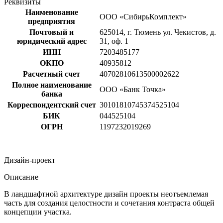
Реквизиты
Наименование
ООО «СибирьКомплект»
предприятия
Почтовый и
625014, г. Тюмень ул. Чекистов, д.
юридический адрес
31, оф. 1
ИНН
7203485177
ОКПО
40935812
Расчетный счет
40702810613500002622
Полное наименование
ООО «Банк Точка»
банка
Корреспондентский счет
30101810745374525104
БИК
044525104
ОГРН
1197232019269
Дизайн-проект
Описание
В ландшафтной архитектуре дизайн проекты неотъемлемая
часть для создания целостности и сочетания контраста общей
концепции участка.