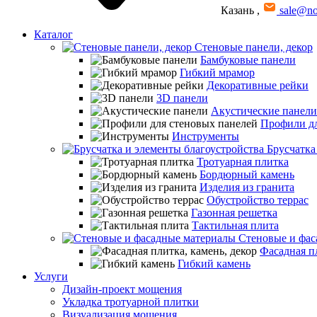
Казань
,
sale@no
Каталог
Стеновые панели, декор
Бамбуковые панели
Гибкий мрамор
Декоративные рейки
3D панели
Акустические панели
Профили дл
Инструменты
Брусчатка
Тротуарная плитка
Бордюрный камень
Изделия из гранита
Обустройство террас
Газонная решетка
Тактильная плита
Стеновые и фас
Фасадная пл
Гибкий камень
Услуги
Дизайн-проект мощения
Укладка тротуарной плитки
Визуализация мощения