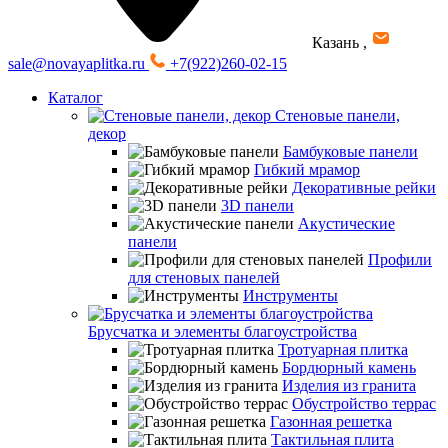
Казань
,
sale@novayaplitka.ru
+7(922)260-02-15
Каталог
Стеновые панели,
декор
Бамбуковые панели
Гибкий мрамор
Декоративные рейки
3D панели
Акустические
панели
Профили
для стеновых панелей
Инструменты
Брусчатка и элементы благоустройства
Тротуарная плитка
Бордюрный камень
Изделия из гранита
Обустройство террас
Газонная решетка
Тактильная плита