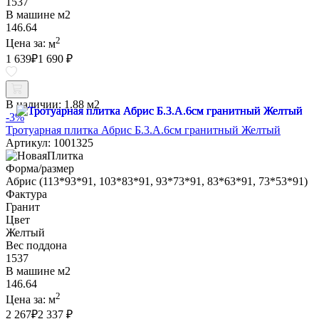
1537
В машине м2
146.64
2
Цена за:
м
1 639
₽
1 690 ₽
В наличии:
1.88 м2
-3%
Тротуарная плитка Абрис Б.3.А.6см гранитный Желтый
Артикул: 1001325
Форма/размер
Абрис (113*93*91, 103*83*91, 93*73*91, 83*63*91, 73*53*91)
Фактура
Гранит
Цвет
Желтый
Вес поддона
1537
В машине м2
146.64
2
Цена за:
м
2 267
₽
2 337 ₽