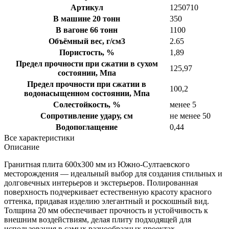
Артикул
1250710
В машине 20 тонн
350
В вагоне 66 тонн
1100
Объёмный вес, г/см3
2.65
Пористость, %
1,89
Предел прочности при сжатии в сухом
125,97
состоянии, Мпа
Предел прочности при сжатии в
100,2
водонасыщенном состоянии, Мпа
Солестойкость, %
менее 5
Сопротивление удару, см
не менее 50
Водопоглащение
0,44
Все характеристики
Описание
Гранитная плита 600х300 мм из Южно-Султаевского
месторождения — идеальный выбор для создания стильных и
долговечных интерьеров и экстерьеров. Полированная
поверхность подчеркивает естественную красоту красного
оттенка, придавая изделию элегантный и роскошный вид.
Толщина 20 мм обеспечивает прочность и устойчивость к
внешним воздействиям, делая плиту подходящей для
использования в самых разнообразных проектах.