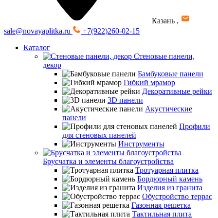
Казань
,
sale@novayaplitka.ru
+7(922)260-02-15
Каталог
Стеновые панели,
декор
Бамбуковые панели
Гибкий мрамор
Декоративные рейки
3D панели
Акустические
панели
Профили
для стеновых панелей
Инструменты
Брусчатка и элементы благоустройства
Тротуарная плитка
Бордюрный камень
Изделия из гранита
Обустройство террас
Газонная решетка
Тактильная плита