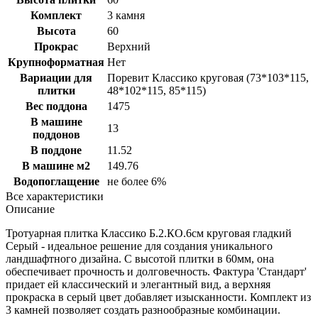
Комплект
3 камня
Высота
60
Прокрас
Верхний
Крупноформатная
Нет
Вариации для
Поревит Классико круговая (73*103*115,
плитки
48*102*115, 85*115)
Вес поддона
1475
В машине
13
поддонов
В поддоне
11.52
В машине м2
149.76
Водопоглащение
не более 6%
Все характеристики
Описание
Тротуарная плитка Классико Б.2.КО.6см круговая гладкий
Серый - идеальное решение для создания уникального
ландшафтного дизайна. С высотой плитки в 60мм, она
обеспечивает прочность и долговечность. Фактура 'Стандарт'
придает ей классический и элегантный вид, а верхняя
прокраска в серый цвет добавляет изысканности. Комплект из
3 камней позволяет создать разнообразные комбинации.