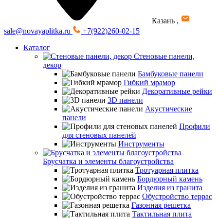
Казань
,
sale@novayaplitka.ru
+7(922)260-02-15
Каталог
Стеновые панели,
декор
Бамбуковые панели
Гибкий мрамор
Декоративные рейки
3D панели
Акустические
панели
Профили
для стеновых панелей
Инструменты
Брусчатка и элементы благоустройства
Тротуарная плитка
Бордюрный камень
Изделия из гранита
Обустройство террас
Газонная решетка
Тактильная плита