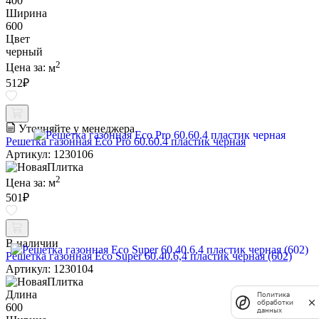
400
Ширина
600
Цвет
черный
2
Цена за:
м
512
₽
Уточняйте у менеджера
Решетка газонная Eco Pro 60.60.4 пластик черная
Артикул: 1230106
2
Цена за:
м
501
₽
В наличии
Решетка газонная Eco Super 60.40.6,4 пластик черная (602)
Артикул: 1230104
Длина
Политика
обработки
600
данных