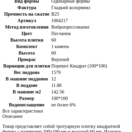
Вид формы
Одинарные формы
Фактура
Гладкий колормикс
Прочность на сжатие
B25
Артикул
1004217
Метод изготовления
Вибропрессование
Цвет
Песчаник
Высота плитки
60
Комплект
1 камень
Высота
60
Прокрас
Верхний
Вариации для плитки
Поревит Квадрат (100*100)
Вес поддона
1579
В машине поддонов
12
В поддоне
11.88
В машине м2
142.56
Размер
100*100
Водопоглащение
не более 6%
Все характеристики
Описание
Товар представляет собой тротуарную плитку квадратной
формы с размерами 100х100 мм и высотой 60 мм. Изделие