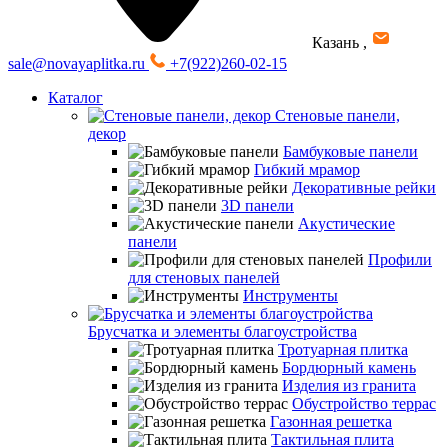
Казань
,
sale@novayaplitka.ru
+7(922)260-02-15
Каталог
Стеновые панели,
декор
Бамбуковые панели
Гибкий мрамор
Декоративные рейки
3D панели
Акустические
панели
Профили
для стеновых панелей
Инструменты
Брусчатка и элементы благоустройства
Тротуарная плитка
Бордюрный камень
Изделия из гранита
Обустройство террас
Газонная решетка
Тактильная плита