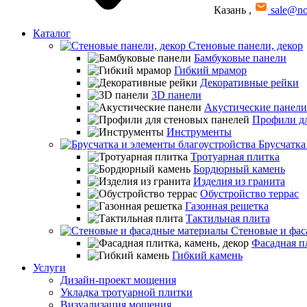
Казань
,
sale@no
Каталог
Стеновые панели, декор
Бамбуковые панели
Гибкий мрамор
Декоративные рейки
3D панели
Акустические панели
Профили дл
Инструменты
Брусчатка
Тротуарная плитка
Бордюрный камень
Изделия из гранита
Обустройство террас
Газонная решетка
Тактильная плита
Стеновые и фас
Фасадная пл
Гибкий камень
Услуги
Дизайн-проект мощения
Укладка тротуарной плитки
Визуализация мощения