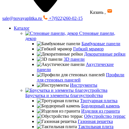
Казань
,
sale@novayaplitka.ru
+7(922)260-02-15
Каталог
Стеновые панели,
декор
Бамбуковые панели
Гибкий мрамор
Декоративные рейки
3D панели
Акустические
панели
Профили
для стеновых панелей
Инструменты
Брусчатка и элементы благоустройства
Тротуарная плитка
Бордюрный камень
Изделия из гранита
Обустройство террас
Газонная решетка
Тактильная плита