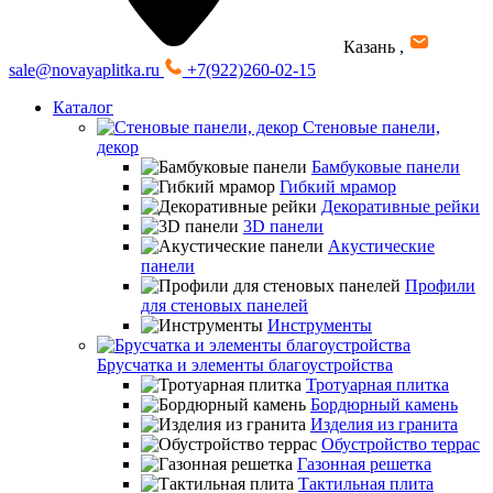
Казань
,
sale@novayaplitka.ru
+7(922)260-02-15
Каталог
Стеновые панели,
декор
Бамбуковые панели
Гибкий мрамор
Декоративные рейки
3D панели
Акустические
панели
Профили
для стеновых панелей
Инструменты
Брусчатка и элементы благоустройства
Тротуарная плитка
Бордюрный камень
Изделия из гранита
Обустройство террас
Газонная решетка
Тактильная плита