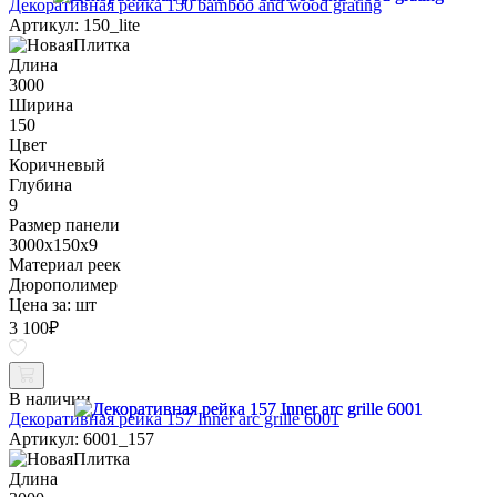
Декоративная рейка 150 bamboo and wood grating
Артикул: 150_lite
Длина
3000
Ширина
150
Цвет
Коричневый
Глубина
9
Размер панели
3000x150x9
Материал реек
Дюрополимер
Цена за:
шт
3 100
₽
В наличии
Декоративная рейка 157 Inner arc grille 6001
Артикул: 6001_157
Длина