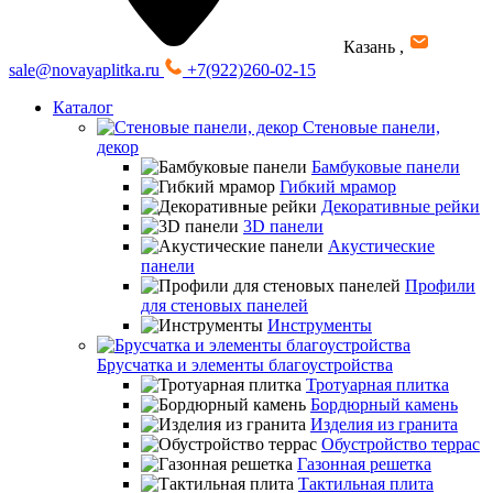
Казань
,
sale@novayaplitka.ru
+7(922)260-02-15
Каталог
Стеновые панели,
декор
Бамбуковые панели
Гибкий мрамор
Декоративные рейки
3D панели
Акустические
панели
Профили
для стеновых панелей
Инструменты
Брусчатка и элементы благоустройства
Тротуарная плитка
Бордюрный камень
Изделия из гранита
Обустройство террас
Газонная решетка
Тактильная плита