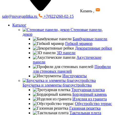
Казань
,
sale@novayaplitka.ru
+7(922)260-02-15
Каталог
Стеновые панели,
декор
Бамбуковые панели
Гибкий мрамор
Декоративные рейки
3D панели
Акустические
панели
Профили
для стеновых панелей
Инструменты
Брусчатка и элементы благоустройства
Тротуарная плитка
Бордюрный камень
Изделия из гранита
Обустройство террас
Газонная решетка
Тактильная плита