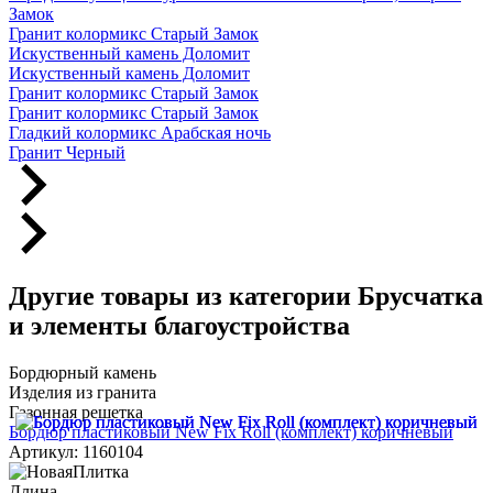
Замок
Гранит колормикс Старый Замок
Искуственный камень Доломит
Искуственный камень Доломит
Гранит колормикс Старый Замок
Гранит колормикс Старый Замок
Гладкий колормикс Арабская ночь
Гранит Черный
Другие товары из категории Брусчатка
и элементы благоустройства
Бордюрный камень
Изделия из гранита
Газонная решетка
Бордюр пластиковый New Fix Roll (комплект) коричневый
Артикул: 1160104
Длина