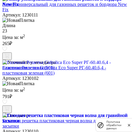
Анкер универсальный для газонных решеток и бордюра New
Fix
Артикул: 1230111
Длина
23
2
Цена за:
м
265
₽
Уточняйте у менеджера
Газонная Решетка Gidrolica Eco Super РГ-60.40.6,4 -
пластиковая зеленая (601)
Артикул: 1230102
2
Цена за:
м
791
₽
Ожидается
Газонная решетка пластиковая черная волна для гравийной
Политика
засыпки
обработки
данных
Артикул: 1230110