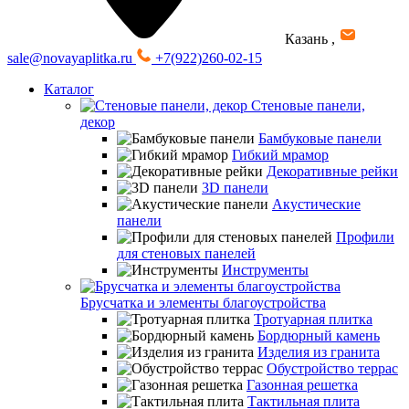
Казань
,
sale@novayaplitka.ru
+7(922)260-02-15
Каталог
Стеновые панели,
декор
Бамбуковые панели
Гибкий мрамор
Декоративные рейки
3D панели
Акустические
панели
Профили
для стеновых панелей
Инструменты
Брусчатка и элементы благоустройства
Тротуарная плитка
Бордюрный камень
Изделия из гранита
Обустройство террас
Газонная решетка
Тактильная плита