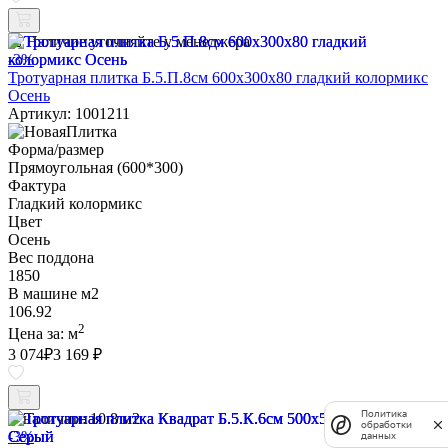
Наличие уточняйте у менеджера
-3%
Тротуарная плитка Б.5.П.8см 600х300х80 гладкий колормикс
Осень
Артикул: 1001211
Форма/размер
Прямоугольная (600*300)
Фактура
Гладкий колормикс
Цвет
Осень
Вес поддона
1850
В машине м2
106.92
2
Цена за:
м
3 074
₽
3 169 ₽
Политика
В наличии:
10.8 м2
обработки
-3%
данных