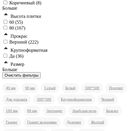
Коричневый (
8
)
Больше
Высота плитки
60 (
55
)
80 (
167
)
Прокрас
Верхний (
222
)
Крупноформатная
Да (
36
)
Размер
Больше
40 мм
60 мм
Серый
Белый
500*500
Поревит
Для дорожек
300*300
Крупноформатная
Черный
100 мм
80 мм
Антрацит
Арабская ночь
Базальт
Гранит
Гранит колормикс
Доломит
Желтый