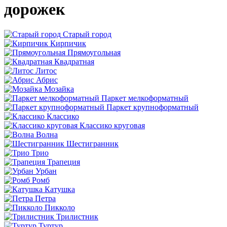
дорожек
Старый город
Кирпичик
Прямоугольная
Квадратная
Литос
Абрис
Мозайка
Паркет мелкоформатный
Паркет крупноформатный
Классико
Классико круговая
Волна
Шестигранник
Трио
Трапеция
Урбан
Ромб
Катушка
Петра
Пикколо
Трилистник
Туртур