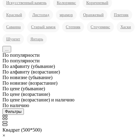
Искусственный камень
Колормикс
Коричневый
Красный
Листопад
мрамор
Оранжевый
Плитняк
Саванна
Старый замок
Степняк
Стоунмикс
Хаски
Шунгит
Янтарь
...
По популярности
По популярности
По алфавиту (убывание)
По алфавиту (возрастание)
По новизне (убывание)
По новизне (возрастание)
По цене (убывание)
По цене (возрастание)
По цене (возрастание) и наличию
По наличию
Фильтры
Квадрат (500*500)
×