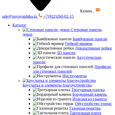
Казань
,
sale@novayaplitka.ru
+7(922)260-02-15
Каталог
Стеновые панели,
декор
Бамбуковые панели
Гибкий мрамор
Декоративные рейки
3D панели
Акустические
панели
Профили
для стеновых панелей
Инструменты
Брусчатка и элементы благоустройства
Тротуарная плитка
Бордюрный камень
Изделия из гранита
Обустройство террас
Газонная решетка
Тактильная плита