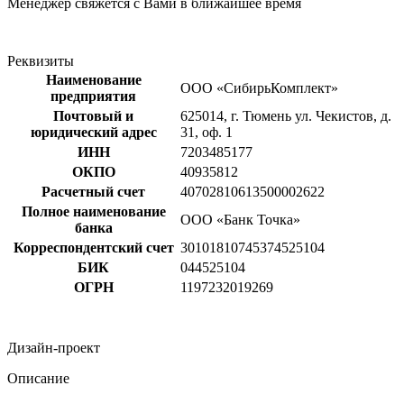
Менеджер свяжется с Вами в ближайшее время
Реквизиты
Наименование
ООО «СибирьКомплект»
предприятия
Почтовый и
625014, г. Тюмень ул. Чекистов, д.
юридический адрес
31, оф. 1
ИНН
7203485177
ОКПО
40935812
Расчетный счет
40702810613500002622
Полное наименование
ООО «Банк Точка»
банка
Корреспондентский счет
30101810745374525104
БИК
044525104
ОГРН
1197232019269
Дизайн-проект
Описание