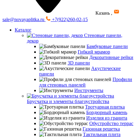
Казань
,
sale@novayaplitka.ru
+7(922)260-02-15
Каталог
Стеновые панели,
декор
Бамбуковые панели
Гибкий мрамор
Декоративные рейки
3D панели
Акустические
панели
Профили
для стеновых панелей
Инструменты
Брусчатка и элементы благоустройства
Тротуарная плитка
Бордюрный камень
Изделия из гранита
Обустройство террас
Газонная решетка
Тактильная плита