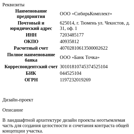
Реквизиты
Наименование
ООО «СибирьКомплект»
предприятия
Почтовый и
625014, г. Тюмень ул. Чекистов, д.
юридический адрес
31, оф. 1
ИНН
7203485177
ОКПО
40935812
Расчетный счет
40702810613500002622
Полное наименование
ООО «Банк Точка»
банка
Корреспондентский счет
30101810745374525104
БИК
044525104
ОГРН
1197232019269
Дизайн-проект
Описание
В ландшафтной архитектуре дизайн проекты неотъемлемая
часть для создания целостности и сочетания контраста общей
концепции участка.