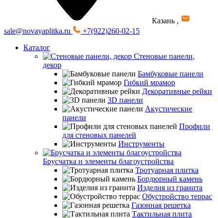
Казань
,
sale@novayaplitka.ru
+7(922)260-02-15
Каталог
Стеновые панели,
декор
Бамбуковые панели
Гибкий мрамор
Декоративные рейки
3D панели
Акустические
панели
Профили
для стеновых панелей
Инструменты
Брусчатка и элементы благоустройства
Тротуарная плитка
Бордюрный камень
Изделия из гранита
Обустройство террас
Газонная решетка
Тактильная плита