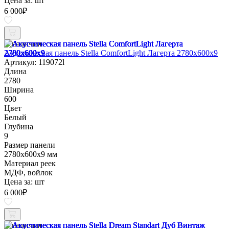
Цена за:
шт
6 000
₽
В наличии
Акустическая панель Stella ComfortLight Лагерта 2780х600х9
Артикул: 119072l
Длина
2780
Ширина
600
Цвет
Белый
Глубина
9
Размер панели
2780х600х9 мм
Материал реек
МДФ, войлок
Цена за:
шт
6 000
₽
В наличии