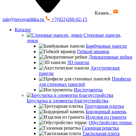
Казань
,
sale@novayaplitka.ru
+7(922)260-02-15
Каталог
Стеновые панели,
декор
Бамбуковые панели
Гибкий мрамор
Декоративные рейки
3D панели
Акустические
панели
Профили
для стеновых панелей
Инструменты
Брусчатка и элементы благоустройства
Тротуарная плитка
Бордюрный камень
Изделия из гранита
Обустройство террас
Газонная решетка
Тактильная плита