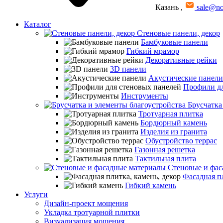
Казань
,
sale@no
Каталог
Стеновые панели, декор
Бамбуковые панели
Гибкий мрамор
Декоративные рейки
3D панели
Акустические панели
Профили дл
Инструменты
Брусчатка
Тротуарная плитка
Бордюрный камень
Изделия из гранита
Обустройство террас
Газонная решетка
Тактильная плита
Стеновые и фас
Фасадная пл
Гибкий камень
Услуги
Дизайн-проект мощения
Укладка тротуарной плитки
Визуализация мощения