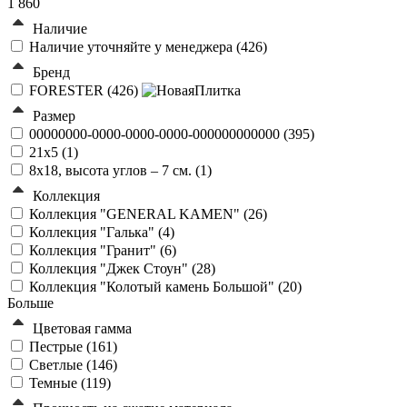
1 860
Наличие
Наличие уточняйте у менеджера (
426
)
Бренд
FORESTER (
426
)
Размер
00000000-0000-0000-0000-000000000000 (
395
)
21х5 (
1
)
8х18, высота углов – 7 см. (
1
)
Коллекция
Коллекция "GENERAL KAMEN" (
26
)
Коллекция "Галька" (
4
)
Коллекция "Гранит" (
6
)
Коллекция "Джек Стоун" (
28
)
Коллекция "Колотый камень Большой" (
20
)
Больше
Цветовая гамма
Пестрые (
161
)
Светлые (
146
)
Темные (
119
)