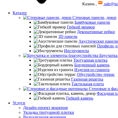
Казань
,
sale@no
Каталог
Стеновые панели, декор
Бамбуковые панели
Гибкий мрамор
Декоративные рейки
3D панели
Акустические панели
Профили дл
Инструменты
Брусчатка
Тротуарная плитка
Бордюрный камень
Изделия из гранита
Обустройство террас
Газонная решетка
Тактильная плита
Стеновые и фас
Фасадная пл
Гибкий камень
Услуги
Дизайн-проект мощения
Укладка тротуарной плитки
Визуализация мощения