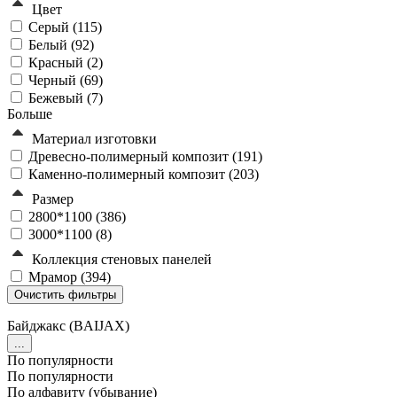
Цвет
Серый (
115
)
Белый (
92
)
Красный (
2
)
Черный (
69
)
Бежевый (
7
)
Больше
Материал изготовки
Древесно-полимерный композит (
191
)
Каменно-полимерный композит (
203
)
Размер
2800*1100 (
386
)
3000*1100 (
8
)
Коллекция стеновых панелей
Мрамор (
394
)
Байджакс (BAIJAX)
...
По популярности
По популярности
По алфавиту (убывание)