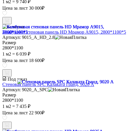
1 м2 =
9 740 ₽
Цена за лист
30 000
₽
В наличии
Бамбуковая стеновая панель HD Мрамор A9015, 2800*1100*5
Артикул: 9015_A_HD_2.8
Размер
2800*1100
1 м2 =
6 039 ₽
Цена за лист
18 600
₽
Под заказ
Стеновая панель SPC Калаката Гранд, 9020 A
Артикул: 9020_A_SPC
Размер
2800*1100
1 м2 =
7 435 ₽
Цена за лист
22 900
₽