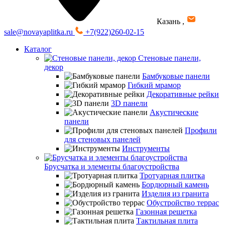
Казань
,
sale@novayaplitka.ru
+7(922)260-02-15
Каталог
Стеновые панели,
декор
Бамбуковые панели
Гибкий мрамор
Декоративные рейки
3D панели
Акустические
панели
Профили
для стеновых панелей
Инструменты
Брусчатка и элементы благоустройства
Тротуарная плитка
Бордюрный камень
Изделия из гранита
Обустройство террас
Газонная решетка
Тактильная плита