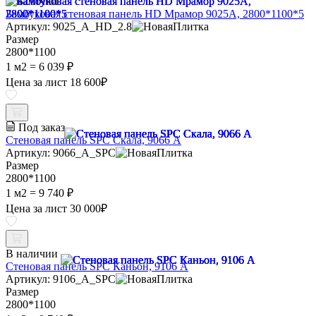
В наличии
Бамбуковая стеновая панель HD Мрамор 9025A, 2800*1100*5
Артикул: 9025_A_HD_2.8
Размер
2800*1100
1 м2 =
6 039 ₽
Цена за лист
18 600
₽
Под заказ
Стеновая панель SPC Скала, 9066 A
Артикул: 9066_A_SPC
Размер
2800*1100
1 м2 =
9 740 ₽
Цена за лист
30 000
₽
В наличии
Стеновая панель SPC Каньон, 9106 A
Артикул: 9106_A_SPC
Размер
2800*1100