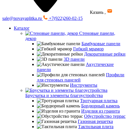
Казань
,
sale@novayaplitka.ru
+7(922)260-02-15
Каталог
Стеновые панели,
декор
Бамбуковые панели
Гибкий мрамор
Декоративные рейки
3D панели
Акустические
панели
Профили
для стеновых панелей
Инструменты
Брусчатка и элементы благоустройства
Тротуарная плитка
Бордюрный камень
Изделия из гранита
Обустройство террас
Газонная решетка
Тактильная плита