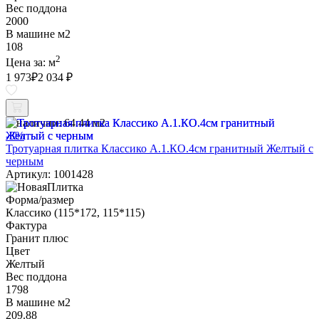
Вес поддона
2000
В машине м2
108
2
Цена за:
м
1 973
₽
2 034 ₽
В наличии:
64.44 м2
-3%
Тротуарная плитка Классико А.1.КО.4см гранитный Желтый с
черным
Артикул: 1001428
Форма/размер
Классико (115*172, 115*115)
Фактура
Гранит плюс
Цвет
Желтый
Вес поддона
1798
В машине м2
209.88