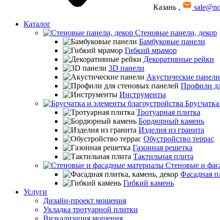
Казань
,
sale@no
Каталог
Стеновые панели, декор
Бамбуковые панели
Гибкий мрамор
Декоративные рейки
3D панели
Акустические панели
Профили дл
Инструменты
Брусчатка
Тротуарная плитка
Бордюрный камень
Изделия из гранита
Обустройство террас
Газонная решетка
Тактильная плита
Стеновые и фас
Фасадная пл
Гибкий камень
Услуги
Дизайн-проект мощения
Укладка тротуарной плитки
Визуализация мощения