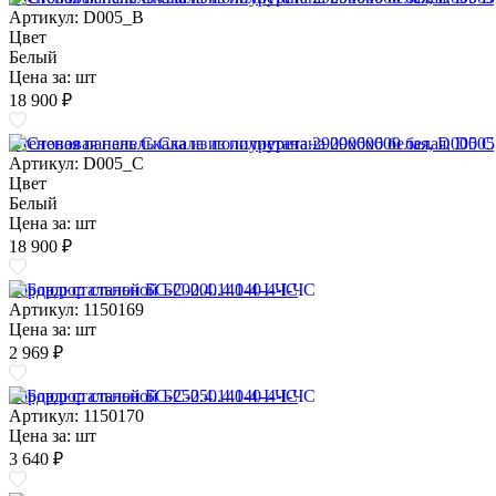
Артикул: D005_B
Цвет
Белый
Цена за:
шт
18 900 ₽
Стеновая панель Скала из полиуретана 2900х600 белая, D005 C
Артикул: D005_C
Цвет
Белый
Цена за:
шт
18 900 ₽
Бордюр стальной БС-200.4.140-4-I-ЧС
Артикул: 1150169
Цена за:
шт
2 969 ₽
Бордюр стальной БС-250.4.140-4-I-ЧС
Артикул: 1150170
Цена за:
шт
3 640 ₽