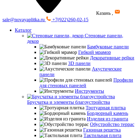
Казань
,
sale@novayaplitka.ru
+7(922)260-02-15
Каталог
Стеновые панели,
декор
Бамбуковые панели
Гибкий мрамор
Декоративные рейки
3D панели
Акустические
панели
Профили
для стеновых панелей
Инструменты
Брусчатка и элементы благоустройства
Тротуарная плитка
Бордюрный камень
Изделия из гранита
Обустройство террас
Газонная решетка
Тактильная плита