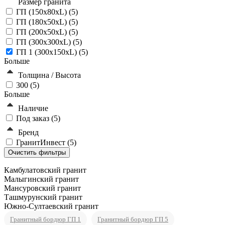
Размер гранита
ГП (150x80xL) (
5
)
ГП (180x50xL) (
5
)
ГП (200x50xL) (
5
)
ГП (300x300xL) (
5
)
ГП 1 (300x150xL) (
5
)
Больше
Толщина / Высота
300 (
5
)
Больше
Наличие
Под заказ (
5
)
Бренд
ГранитИнвест (
5
)
Камбулатовский гранит
Малыгинский гранит
Мансуровский гранит
Ташмурунский гранит
Южно-Султаевский гранит
Гранитный бордюр ГП 1
Гранитный бордюр ГП 5