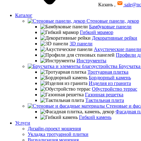
Казань
,
sale@no
Каталог
Стеновые панели, декор
Бамбуковые панели
Гибкий мрамор
Декоративные рейки
3D панели
Акустические панели
Профили дл
Инструменты
Брусчатка
Тротуарная плитка
Бордюрный камень
Изделия из гранита
Обустройство террас
Газонная решетка
Тактильная плита
Стеновые и фас
Фасадная пл
Гибкий камень
Услуги
Дизайн-проект мощения
Укладка тротуарной плитки
Визуализация мощения