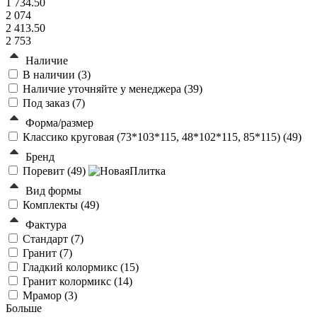
1 734.50
2 074
2 413.50
2 753
Наличие
В наличии (
3
)
Наличие уточняйте у менеджера (
39
)
Под заказ (
7
)
Форма/размер
Классико круговая (73*103*115, 48*102*115, 85*115) (
49
)
Бренд
Поревит (
49
)
Вид формы
Комплекты (
49
)
Фактура
Стандарт (
7
)
Гранит (
7
)
Гладкий колормикс (
15
)
Гранит колормикс (
14
)
Мрамор (
3
)
Больше