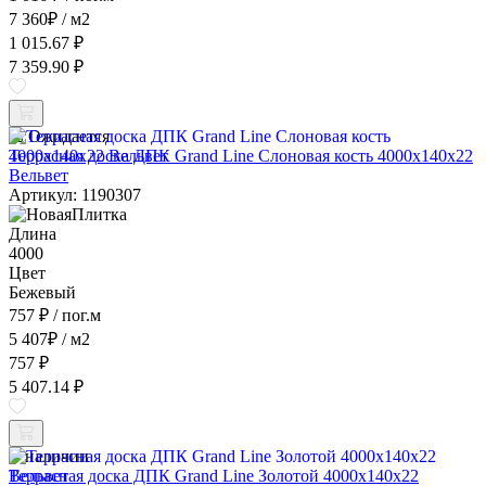
7 360
₽
/ м2
1 015.67 ₽
7 359.90 ₽
Ожидается
Террасная доска ДПК Grand Line Слоновая кость 4000x140x22
Вельвет
Артикул: 1190307
Длина
4000
Цвет
Бежевый
757 ₽
/ пог.м
5 407
₽
/ м2
757 ₽
5 407.14 ₽
В наличии
Террасная доска ДПК Grand Line Золотой 4000x140x22