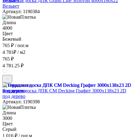
Террасная доска ДПК Grand Line Золотой 4000x160x22
Вельвет
Артикул: 1190384
Длина
4000
Цвет
Бежевый
765 ₽
/ пог.м
4 781
₽
/ м2
765 ₽
4 781.25 ₽
Ожидается
Террасная доска ДПК CM Decking Графит 3000x138x23 2D
под дерево
Артикул: 1190398
Длина
3000
Цвет
Серый
1 016 ₽
/ пог.м