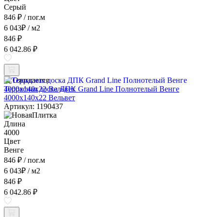
Серый
846 ₽
/ пог.м
6 043
₽
/ м2
846 ₽
6 042.86 ₽
Ожидается
Террасная доска ДПК Grand Line Полнотелый Венге
4000x140x22 Вельвет
Артикул: 1190437
Длина
4000
Цвет
Венге
846 ₽
/ пог.м
6 043
₽
/ м2
846 ₽
6 042.86 ₽