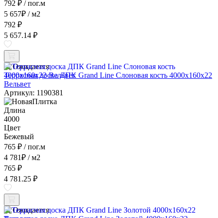
792 ₽
/ пог.м
5 657
₽
/ м2
792 ₽
5 657.14 ₽
Ожидается
Террасная доска ДПК Grand Line Слоновая кость 4000x160x22
Вельвет
Артикул: 1190381
Длина
4000
Цвет
Бежевый
765 ₽
/ пог.м
4 781
₽
/ м2
765 ₽
4 781.25 ₽
Ожидается