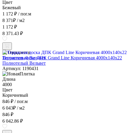
Цвет
Бежевый
1 172 ₽
/ пог.м
8 371
₽
/ м2
1 172 ₽
8 371.43 ₽
Ожидается
Террасная доска ДПК Grand Line Коричневая 4000x140x22
Полнотелый Вельвет
Артикул: 1190431
Длина
4000
Цвет
Коричневый
846 ₽
/ пог.м
6 043
₽
/ м2
846 ₽
6 042.86 ₽