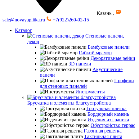
Казань
,
sale@novayaplitka.ru
+7(922)260-02-15
Каталог
Стеновые панели,
декор
Бамбуковые панели
Гибкий мрамор
Декоративные рейки
3D панели
Акустические
панели
Профили
для стеновых панелей
Инструменты
Брусчатка и элементы благоустройства
Тротуарная плитка
Бордюрный камень
Изделия из гранита
Обустройство террас
Газонная решетка
Тактильная плита