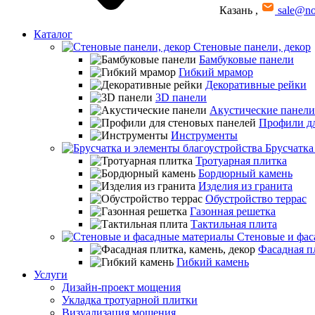
Казань
,
sale@no
Каталог
Стеновые панели, декор
Бамбуковые панели
Гибкий мрамор
Декоративные рейки
3D панели
Акустические панели
Профили дл
Инструменты
Брусчатка
Тротуарная плитка
Бордюрный камень
Изделия из гранита
Обустройство террас
Газонная решетка
Тактильная плита
Стеновые и фас
Фасадная пл
Гибкий камень
Услуги
Дизайн-проект мощения
Укладка тротуарной плитки
Визуализация мощения