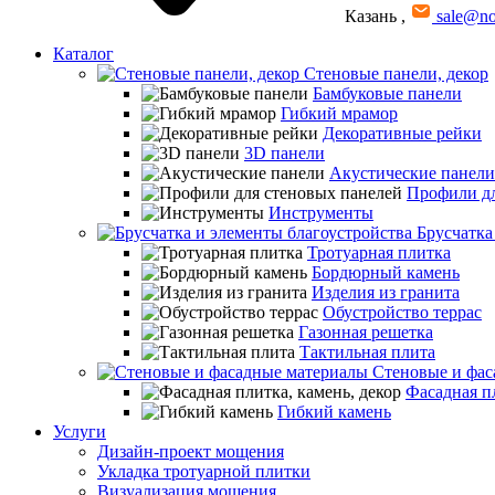
Казань
,
sale@no
Каталог
Стеновые панели, декор
Бамбуковые панели
Гибкий мрамор
Декоративные рейки
3D панели
Акустические панели
Профили дл
Инструменты
Брусчатка
Тротуарная плитка
Бордюрный камень
Изделия из гранита
Обустройство террас
Газонная решетка
Тактильная плита
Стеновые и фас
Фасадная пл
Гибкий камень
Услуги
Дизайн-проект мощения
Укладка тротуарной плитки
Визуализация мощения