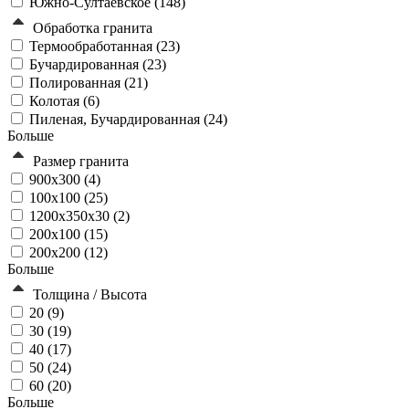
Южно-Султаевское (
148
)
Обработка гранита
Термообработанная (
23
)
Бучардированная (
23
)
Полированная (
21
)
Колотая (
6
)
Пиленая, Бучардированная (
24
)
Больше
Размер гранита
900х300 (
4
)
100х100 (
25
)
1200x350x30 (
2
)
200х100 (
15
)
200х200 (
12
)
Больше
Толщина / Высота
20 (
9
)
30 (
19
)
40 (
17
)
50 (
24
)
60 (
20
)
Больше