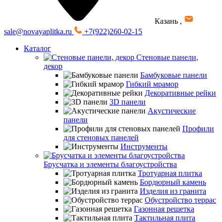
Казань
,
sale@novayaplitka.ru
+7(922)260-02-15
Каталог
Стеновые панели,
декор
Бамбуковые панели
Гибкий мрамор
Декоративные рейки
3D панели
Акустические
панели
Профили
для стеновых панелей
Инструменты
Брусчатка и элементы благоустройства
Тротуарная плитка
Бордюрный камень
Изделия из гранита
Обустройство террас
Газонная решетка
Тактильная плита