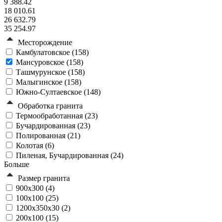
9 388.42
18 010.61
26 632.79
35 254.97
Месторождение
Камбулатовское (
158
)
Мансуровское (
158
)
Ташмурунское (
158
)
Малыгинское (
158
)
Южно-Султаевское (
148
)
Обработка гранита
Термообработанная (
23
)
Бучардированная (
23
)
Полированная (
21
)
Колотая (
6
)
Пиленая, Бучардированная (
24
)
Больше
Размер гранита
900х300 (
4
)
100х100 (
25
)
1200x350x30 (
2
)
200х100 (
15
)