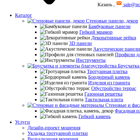
Казань
,
sale@no
Каталог
Стеновые панели, декор
Бамбуковые панели
Гибкий мрамор
Декоративные рейки
3D панели
Акустические панели
Профили дл
Инструменты
Брусчатка
Тротуарная плитка
Бордюрный камень
Изделия из гранита
Обустройство террас
Газонная решетка
Тактильная плита
Стеновые и фас
Фасадная пл
Гибкий камень
Услуги
Дизайн-проект мощения
Укладка тротуарной плитки
Визуализация мощения