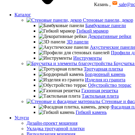
Казань
,
sale@no
Каталог
Стеновые панели, декор
Бамбуковые панели
Гибкий мрамор
Декоративные рейки
3D панели
Акустические панели
Профили дл
Инструменты
Брусчатка
Тротуарная плитка
Бордюрный камень
Изделия из гранита
Обустройство террас
Газонная решетка
Тактильная плита
Стеновые и фас
Фасадная пл
Гибкий камень
Услуги
Дизайн-проект мощения
Укладка тротуарной плитки
Визуализация мощения