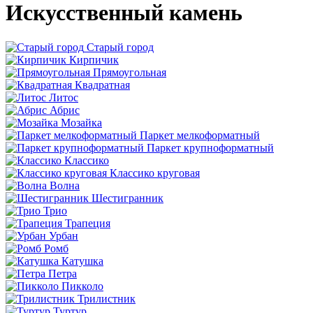
Искусственный камень
Старый город
Кирпичик
Прямоугольная
Квадратная
Литос
Абрис
Мозайка
Паркет мелкоформатный
Паркет крупноформатный
Классико
Классико круговая
Волна
Шестигранник
Трио
Трапеция
Урбан
Ромб
Катушка
Петра
Пикколо
Трилистник
Туртур