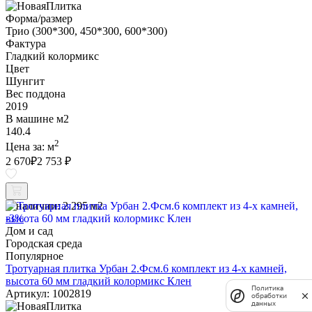
Форма/размер
Трио (300*300, 450*300, 600*300)
Фактура
Гладкий колормикс
Цвет
Шунгит
Вес поддона
2019
В машине м2
140.4
2
Цена за:
м
2 670
₽
2 753 ₽
В наличии:
2.295 м2
-3%
Дом и сад
Городская среда
Популярное
Тротуарная плитка Урбан 2.Фсм.6 комплект из 4-х камней,
высота 60 мм гладкий колормикс Клен
Политика
Артикул: 1002819
обработки
данных