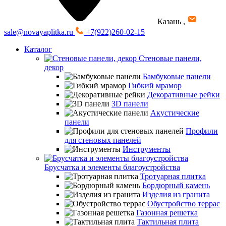
Казань
,
sale@novayaplitka.ru
+7(922)260-02-15
Каталог
Стеновые панели,
декор
Бамбуковые панели
Гибкий мрамор
Декоративные рейки
3D панели
Акустические
панели
Профили
для стеновых панелей
Инструменты
Брусчатка и элементы благоустройства
Тротуарная плитка
Бордюрный камень
Изделия из гранита
Обустройство террас
Газонная решетка
Тактильная плита