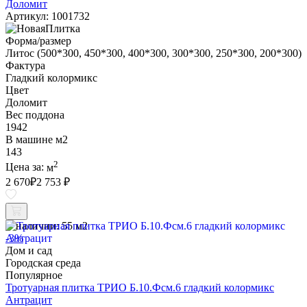
Доломит
Артикул: 1001732
Форма/размер
Литос (500*300, 450*300, 400*300, 300*300, 250*300, 200*300)
Фактура
Гладкий колормикс
Цвет
Доломит
Вес поддона
1942
В машине м2
143
2
Цена за:
м
2 670
₽
2 753 ₽
В наличии:
55 м2
-3%
Дом и сад
Городская среда
Популярное
Тротуарная плитка ТРИО Б.10.Фсм.6 гладкий колормикс
Антрацит