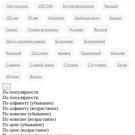
Для дорожек
300*300
Крупноформатная
Черный
100 мм
80 мм
Антрацит
Арабская ночь
Базальт
Гранит
Гранит колормикс
Доломит
Желтый
Искусственный камень
Колормикс
Коричневый
Красный
Листопад
мрамор
Оранжевый
Плитняк
Саванна
Старый замок
Степняк
Стоунмикс
Хаски
Шунгит
Янтарь
...
По популярности
По популярности
По алфавиту (убывание)
По алфавиту (возрастание)
По новизне (убывание)
По новизне (возрастание)
По цене (убывание)
По цене (возрастание)