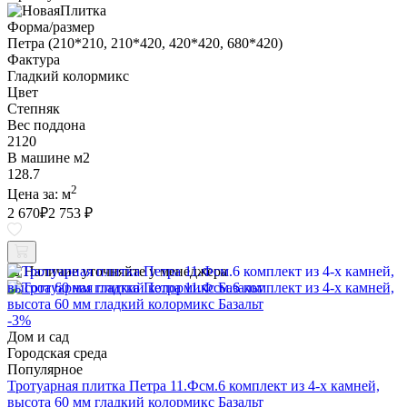
Форма/размер
Петра (210*210, 210*420, 420*420, 680*420)
Фактура
Гладкий колормикс
Цвет
Степняк
Вес поддона
2120
В машине м2
128.7
2
Цена за:
м
2 670
₽
2 753 ₽
Наличие уточняйте у менеджера
-3%
Дом и сад
Городская среда
Популярное
Тротуарная плитка Петра 11.Фсм.6 комплект из 4-х камней,
высота 60 мм гладкий колормикс Базальт