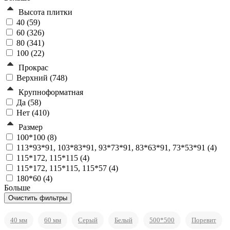
Высота плитки
40 (
59
)
60 (
326
)
80 (
341
)
100 (
22
)
Прокрас
Верхний (
748
)
Крупноформатная
Да (
58
)
Нет (
410
)
Размер
100*100 (
8
)
113*93*91, 103*83*91, 93*73*91, 83*63*91, 73*53*91 (
4
)
115*172, 115*115 (
4
)
115*172, 115*115, 115*57 (
4
)
180*60 (
4
)
Больше
40 мм
60 мм
Серый
Белый
500*500
Поревит