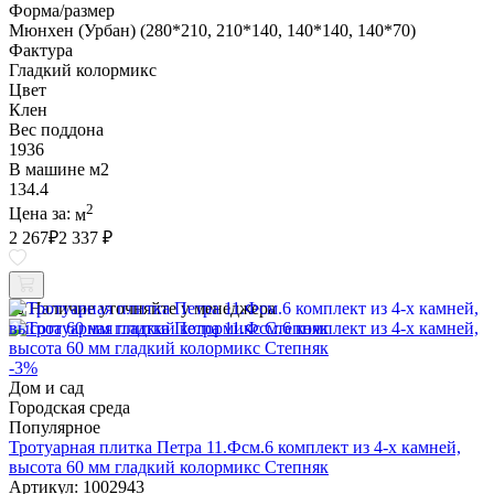
Форма/размер
Мюнхен (Урбан) (280*210, 210*140, 140*140, 140*70)
Фактура
Гладкий колормикс
Цвет
Клен
Вес поддона
1936
В машине м2
134.4
2
Цена за:
м
2 267
₽
2 337 ₽
Наличие уточняйте у менеджера
-3%
Дом и сад
Городская среда
Популярное
Тротуарная плитка Петра 11.Фсм.6 комплект из 4-х камней,
высота 60 мм гладкий колормикс Степняк
Артикул: 1002943