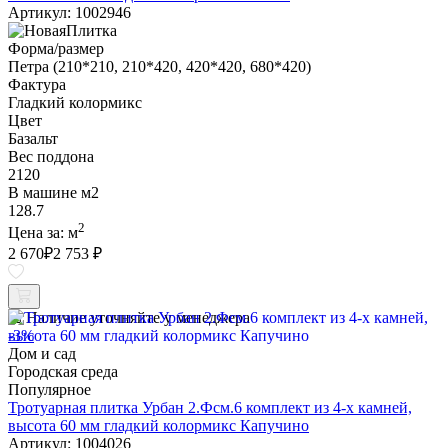
Артикул: 1002946
Форма/размер
Петра (210*210, 210*420, 420*420, 680*420)
Фактура
Гладкий колормикс
Цвет
Базальт
Вес поддона
2120
В машине м2
128.7
2
Цена за:
м
2 670
₽
2 753 ₽
Наличие уточняйте у менеджера
-3%
Дом и сад
Городская среда
Популярное
Тротуарная плитка Урбан 2.Фсм.6 комплект из 4-х камней,
высота 60 мм гладкий колормикс Капучино
Артикул: 1004026