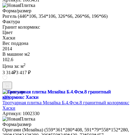
Форма/размер
Ригель (446*106, 354*106, 326*66, 266*66, 196*66)
Фактура
Гранит колормикс
Цвет
Хаски
Вес поддона
2014
В машине м2
102.6
2
Цена за:
м
3 314
₽
3 417 ₽
В наличии
-3%
Тротуарная плитка Мозайка Б.4.Фсм.8 гранитный колормикс
Хаски
Артикул: 1002330
Форма/размер
Оригами (Мозайка) (559*361*280*408, 591*79*558*152*280,