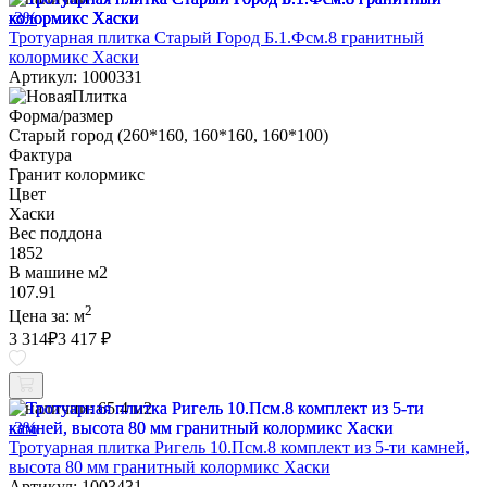
-3%
Тротуарная плитка Старый Город Б.1.Фсм.8 гранитный
колормикс Хаски
Артикул: 1000331
Форма/размер
Старый город (260*160, 160*160, 160*100)
Фактура
Гранит колормикс
Цвет
Хаски
Вес поддона
1852
В машине м2
107.91
2
Цена за:
м
3 314
₽
3 417 ₽
В наличии:
65.4 м2
-3%
Тротуарная плитка Ригель 10.Псм.8 комплект из 5-ти камней,
высота 80 мм гранитный колормикс Хаски
Артикул: 1003431