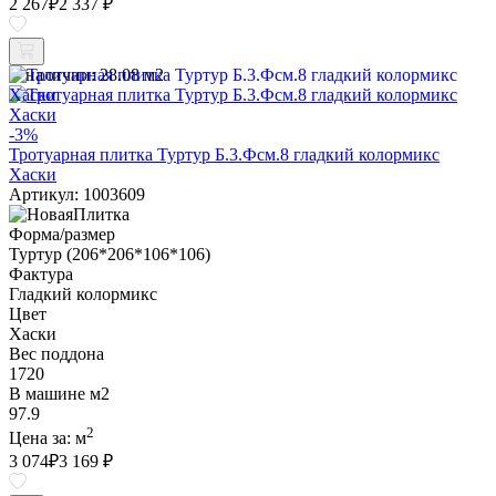
2 267
₽
2 337 ₽
В наличии:
28.08 м2
-3%
Тротуарная плитка Туртур Б.3.Фсм.8 гладкий колормикс
Хаски
Артикул: 1003609
Форма/размер
Туртур (206*206*106*106)
Фактура
Гладкий колормикс
Цвет
Хаски
Вес поддона
1720
В машине м2
97.9
2
Цена за:
м
3 074
₽
3 169 ₽