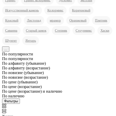
Гранит
Гранит колормикс
Доломит
Желтый
Искусственный камень
Колормикс
Коричневый
Красный
Листопад
мрамор
Оранжевый
Плитняк
Саванна
Старый замок
Степняк
Стоунмикс
Хаски
Шунгит
Янтарь
...
По популярности
По популярности
По алфавиту (убывание)
По алфавиту (возрастание)
По новизне (убывание)
По новизне (возрастание)
По цене (убывание)
По цене (возрастание)
По цене (возрастание) и наличию
По наличию
Фильтры