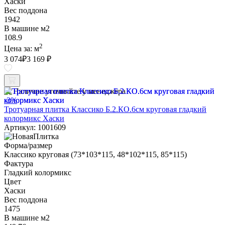
Хаски
Вес поддона
1942
В машине м2
108.9
2
Цена за:
м
3 074
₽
3 169 ₽
Наличие уточняйте у менеджера
-3%
Тротуарная плитка Классико Б.2.КО.6см круговая гладкий
колормикс Хаски
Артикул: 1001609
Форма/размер
Классико круговая (73*103*115, 48*102*115, 85*115)
Фактура
Гладкий колормикс
Цвет
Хаски
Вес поддона
1475
В машине м2