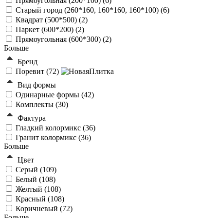
Прямоугольная (200*100) (
6
)
Старый город (260*160, 160*160, 160*100) (
6
)
Квадрат (500*500) (
2
)
Паркет (600*200) (
2
)
Прямоугольная (600*300) (
2
)
Больше
Бренд
Поревит (
72
)
Вид формы
Одинарные формы (
42
)
Комплекты (
30
)
Фактура
Гладкий колормикс (
36
)
Гранит колормикс (
36
)
Больше
Цвет
Серый (
109
)
Белый (
108
)
Желтый (
108
)
Красный (
108
)
Коричневый (
72
)
Больше