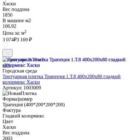
Хаски
Вес поддона
1850
В машине м2
106.92
2
Цена за:
м
3 074
₽
3 169 ₽
В наличии:
3.78 м2
-3%
Городская среда
Тротуарная плитка Трапеция 1.Т.8 400х200х80 гладкий
колормикс Хаски
Артикул: 1003009
Форма/размер
Трапеция (400*200*200*200)
Фактура
Гладкий колормикс
Цвет
Хаски
Вес поддона
2003