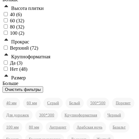
Высота плитки
40 (
6
)
60 (
32
)
80 (
32
)
100 (
2
)
Прокрас
Верхний (
72
)
Крупноформатная
Да (
3
)
Нет (
48
)
Размер
Больше
40 мм
60 мм
Серый
Белый
500*500
Поревит
Для дорожек
300*300
Крупноформатная
Черный
100 мм
80 мм
Антрацит
Арабская ночь
Базальт