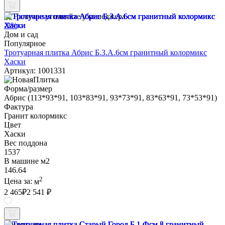
Наличие уточняйте у менеджера
-3%
Дом и сад
Популярное
Тротуарная плитка Абрис Б.3.А.6см гранитный колормикс
Хаски
Артикул: 1001331
Форма/размер
Абрис (113*93*91, 103*83*91, 93*73*91, 83*63*91, 73*53*91)
Фактура
Гранит колормикс
Цвет
Хаски
Вес поддона
1537
В машине м2
146.64
2
Цена за:
м
2 465
₽
2 541 ₽
В наличии