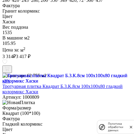
280*420*243*280, 206*550*349*420, 72*560*457
Фактура
Гранит колормикс
Цвет
Хаски
Вес поддона
1535
В машине м2
105.95
2
Цена за:
м
3 314
₽
3 417 ₽
В наличии:
62.755 м2
-3%
Тротуарная плитка Квадрат Б.3.К.8см 100х100х80 гладкий
колормикс Хаски
Артикул: 1000809
Форма/размер
Квадрат (100*100)
Фактура
Гладкий колормикс
Политика
обработки
Цвет
данных