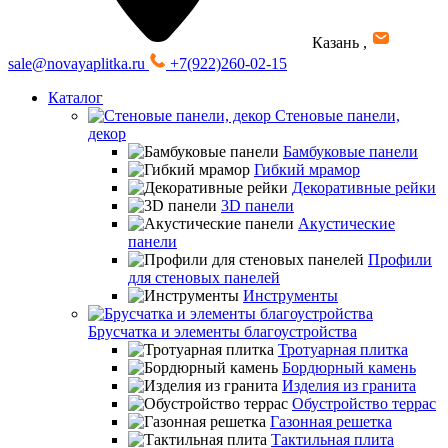
Казань
,
sale@novayaplitka.ru
+7(922)260-02-15
Каталог
Стеновые панели,
декор
Бамбуковые панели
Гибкий мрамор
Декоративные рейки
3D панели
Акустические
панели
Профили
для стеновых панелей
Инструменты
Брусчатка и элементы благоустройства
Тротуарная плитка
Бордюрный камень
Изделия из гранита
Обустройство террас
Газонная решетка
Тактильная плита