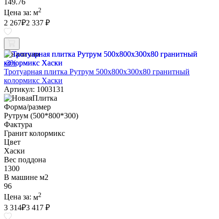
149.76
2
Цена за:
м
2 267
₽
2 337 ₽
В наличии
-3%
Тротуарная плитка Рутрум 500х800х300х80 гранитный
колормикс Хаски
Артикул: 1003131
Форма/размер
Рутрум (500*800*300)
Фактура
Гранит колормикс
Цвет
Хаски
Вес поддона
1300
В машине м2
96
2
Цена за:
м
3 314
₽
3 417 ₽