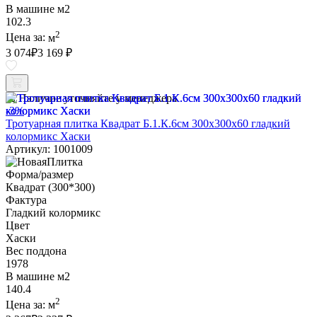
В машине м2
102.3
2
Цена за:
м
3 074
₽
3 169 ₽
Наличие уточняйте у менеджера
-3%
Тротуарная плитка Квадрат Б.1.К.6см 300х300х60 гладкий
колормикс Хаски
Артикул: 1001009
Форма/размер
Квадрат (300*300)
Фактура
Гладкий колормикс
Цвет
Хаски
Вес поддона
1978
В машине м2
140.4
2
Цена за:
м