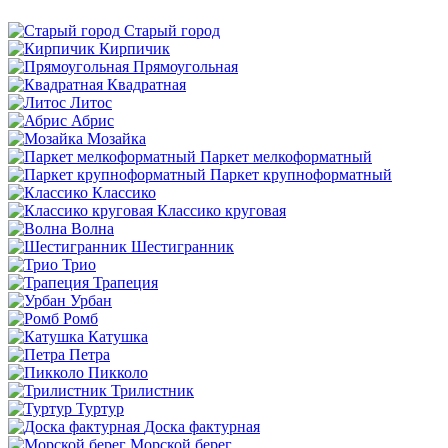
Старый город
Кирпичик
Прямоугольная
Квадратная
Литос
Абрис
Мозайка
Паркет мелкоформатный
Паркет крупноформатный
Классико
Классико круговая
Волна
Шестигранник
Трио
Трапеция
Урбан
Ромб
Катушка
Петра
Пикколо
Трилистник
Туртур
Доска фактурная
Морской берег