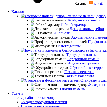
Казань
,
sale@no
Каталог
Стеновые панели, декор
Бамбуковые панели
Гибкий мрамор
Декоративные рейки
3D панели
Акустические панели
Профили дл
Инструменты
Брусчатка
Тротуарная плитка
Бордюрный камень
Изделия из гранита
Обустройство террас
Газонная решетка
Тактильная плита
Стеновые и фас
Фасадная пл
Гибкий камень
Услуги
Дизайн-проект мощения
Укладка тротуарной плитки
Визуализация мощения