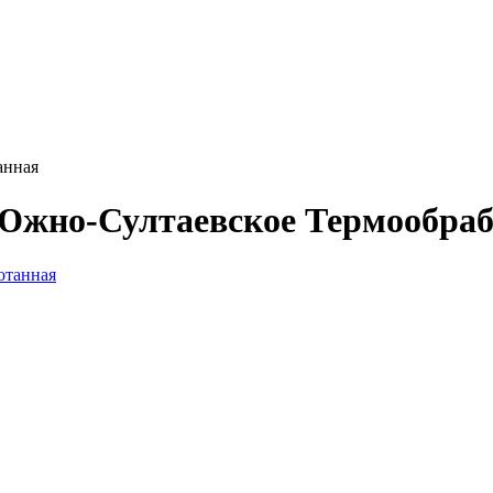
анная
 Южно-Султаевское Термообра