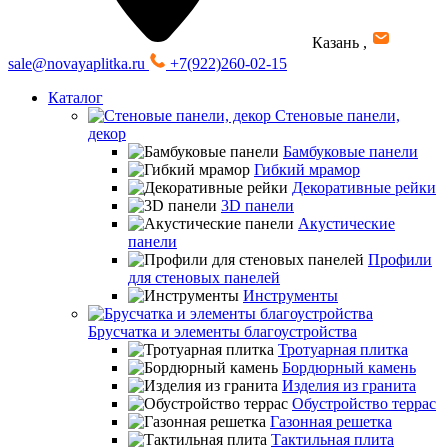
Казань
,
sale@novayaplitka.ru
+7(922)260-02-15
Каталог
Стеновые панели,
декор
Бамбуковые панели
Гибкий мрамор
Декоративные рейки
3D панели
Акустические
панели
Профили
для стеновых панелей
Инструменты
Брусчатка и элементы благоустройства
Тротуарная плитка
Бордюрный камень
Изделия из гранита
Обустройство террас
Газонная решетка
Тактильная плита