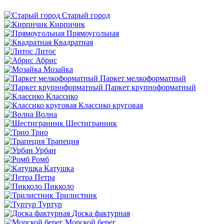
Старый город
Кирпичик
Прямоугольная
Квадратная
Литос
Абрис
Мозайка
Паркет мелкоформатный
Паркет крупноформатный
Классико
Классико круговая
Волна
Шестигранник
Трио
Трапеция
Урбан
Ромб
Катушка
Петра
Пикколо
Трилистник
Туртур
Доска фактурная
Морской берег