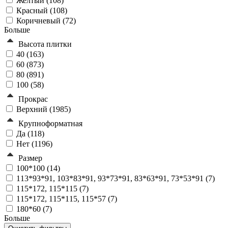
Желтый (
108
)
Красный (
108
)
Коричневый (
72
)
Больше
Высота плитки
40 (
163
)
60 (
873
)
80 (
891
)
100 (
58
)
Прокрас
Верхний (
1985
)
Крупноформатная
Да (
118
)
Нет (
1196
)
Размер
100*100 (
14
)
113*93*91, 103*83*91, 93*73*91, 83*63*91, 73*53*91 (
7
)
115*172, 115*115 (
7
)
115*172, 115*115, 115*57 (
7
)
180*60 (
7
)
Больше