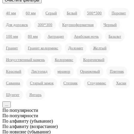
40 мм
60 мм
Серый
Белый
500*500
Поревит
Для дорожек
300*300
Крупноформатная
Черный
100 мм
80 мм
Антрацит
Арабская ночь
Базальт
Гранит
Гранит колормикс
Доломит
Желтый
Искусственный камень
Колормикс
Коричневый
Красный
Листопад
мрамор
Оранжевый
Плитняк
Саванна
Старый замок
Степняк
Стоунмикс
Хаски
Шунгит
Янтарь
...
По популярности
По популярности
По алфавиту (убывание)
По алфавиту (возрастание)
По новизне (убывание)