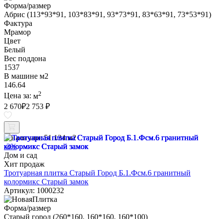
Форма/размер
Абрис (113*93*91, 103*83*91, 93*73*91, 83*63*91, 73*53*91)
Фактура
Мрамор
Цвет
Белый
Вес поддона
1537
В машине м2
146.64
2
Цена за:
м
2 670
₽
2 753 ₽
В наличии:
51.134 м2
-3%
Дом и сад
Хит продаж
Тротуарная плитка Старый Город Б.1.Фсм.6 гранитный
колормикс Старый замок
Артикул: 1000232
Форма/размер
Старый город (260*160, 160*160, 160*100)