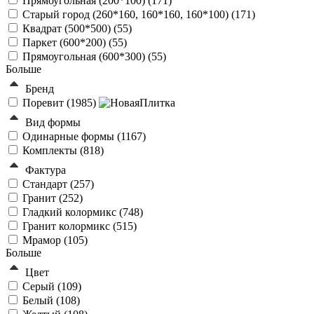
Прямоугольная (200*100) (
171
)
Старый город (260*160, 160*160, 160*100) (
171
)
Квадрат (500*500) (
55
)
Паркет (600*200) (
55
)
Прямоугольная (600*300) (
55
)
Больше
Бренд
Поревит (
1985
)
Вид формы
Одинарные формы (
1167
)
Комплекты (
818
)
Фактура
Стандарт (
257
)
Гранит (
252
)
Гладкий колормикс (
748
)
Гранит колормикс (
515
)
Мрамор (
105
)
Больше
Цвет
Серый (
109
)
Белый (
108
)